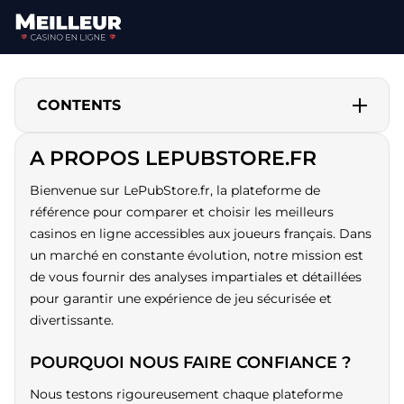
CONTENTS
Pourquoi nous faire confiance ?
A PROPOS LEPUBSTORE.FR
Trouvez votre casino idéal en quelques clics
Bienvenue sur LePubStore.fr, la plateforme de
référence pour comparer et choisir les meilleurs
casinos en ligne accessibles aux joueurs français. Dans
un marché en constante évolution, notre mission est
de vous fournir des analyses impartiales et détaillées
pour garantir une expérience de jeu sécurisée et
divertissante.
POURQUOI NOUS FAIRE CONFIANCE ?
Nous testons rigoureusement chaque plateforme