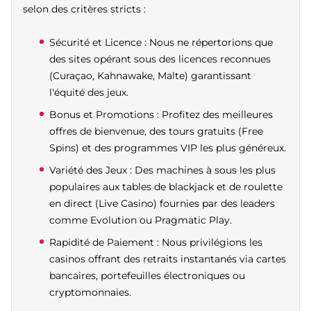
selon des critères stricts :
Sécurité et Licence : Nous ne répertorions que
des sites opérant sous des licences reconnues
(Curaçao, Kahnawake, Malte) garantissant
l'équité des jeux.
Bonus et Promotions : Profitez des meilleures
offres de bienvenue, des tours gratuits (Free
Spins) et des programmes VIP les plus généreux.
Variété des Jeux : Des machines à sous les plus
populaires aux tables de blackjack et de roulette
en direct (Live Casino) fournies par des leaders
comme Evolution ou Pragmatic Play.
Rapidité de Paiement : Nous privilégions les
casinos offrant des retraits instantanés via cartes
bancaires, portefeuilles électroniques ou
cryptomonnaies.