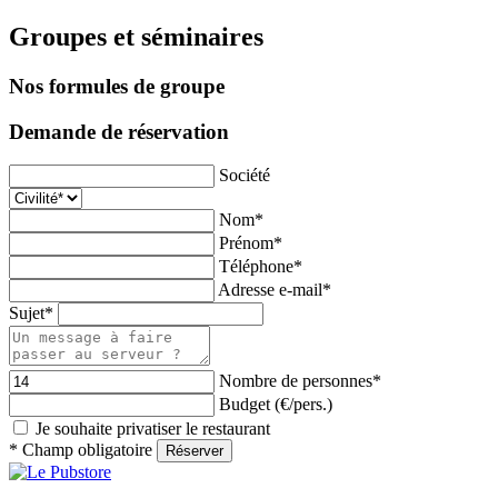
Groupes et séminaires
Nos formules de groupe
Demande de réservation
Société
Nom*
Prénom*
Téléphone*
Adresse e-mail*
Sujet*
Nombre de personnes*
Budget
(€/pers.)
Je souhaite privatiser le restaurant
* Champ obligatoire
Réserver